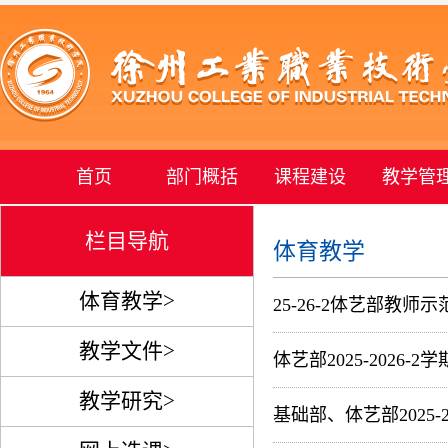
首页
部门概括
课程建设
教学管
栏目导航
体育教学
体育教学>
25-26-2体艺部教师
教学文件>
体艺部2025-2026
教学研究>
基础部、体艺部2025