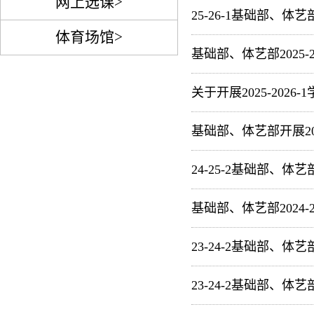
网上选课>
25-26-1基础部、
体育场馆>
基础部、体艺部2025-
关于开展2025-20
基础部、体艺部开展2
24-25-2基础部、
基础部、体艺部2024
23-24-2基础部、
23-24-2基础部、