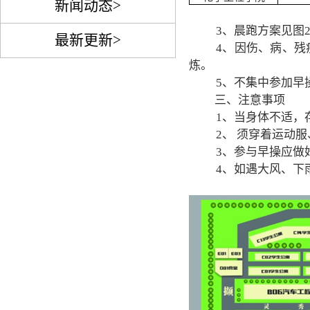
新闻动态>
3
、晨跑方案见图
最新更新>
4
、
因伤、病、残
炼。
5
、不集中
参加早
三
、注意事项
1
、当身体不适，
2
、 须穿着运动
3
、参与
早操
应做
4
、如遇大风、下