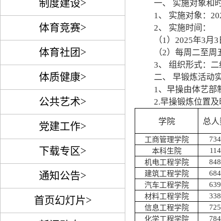
制度建设>
一
、 实施对象和
1
、 实施对象：
20
体育竞赛>
2
、 实施时间：
（
1
）
202
5
年
3
月
3
体育社团>
（
2
）每周
二
至周五
3
、 组织形式：
体质健康>
二
、
早锻炼
活动
1
、早操由体艺部
公共艺术>
2.
早操
锻炼位置及
学院
总人
党建工作>
734
工商管理学院
下载专区>
114
本科生院
848
机电工程学院
684
通知公告>
建筑工程学院
639
汽车工程学院
338
材料工程学院
首页幻灯片>
725
信息工程学院
784
化学工程学院